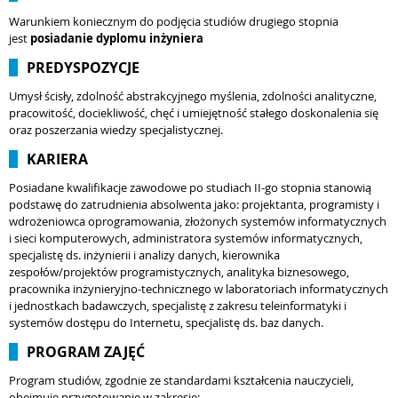
Warunkiem koniecznym do podjęcia studiów drugiego stopnia
jest
posiadanie dyplomu inżyniera
PREDYSPOZYCJE
Umysł ścisły, zdolność abstrakcyjnego myślenia, zdolności analityczne,
pracowitość, dociekliwość, chęć i umiejętność stałego doskonalenia się
oraz poszerzania wiedzy specjalistycznej.
KARIERA
Posiadane kwalifikacje zawodowe po studiach II-go stopnia stanowią
podstawę do zatrudnienia absolwenta jako: projektanta, programisty i
wdrożeniowca oprogramowania, złożonych systemów informatycznych
i sieci komputerowych, administratora systemów informatycznych,
specjalistę ds. inżynierii i analizy danych, kierownika
zespołów/projektów programistycznych, analityka biznesowego,
pracownika inżynieryjno-technicznego w laboratoriach informatycznych
i jednostkach badawczych, specjalistę z zakresu teleinformatyki i
systemów dostępu do Internetu, specjalistę ds. baz danych.
PROGRAM ZAJĘĆ
Program studiów, zgodnie ze standardami kształcenia nauczycieli,
obejmuje przygotowanie w zakresie: