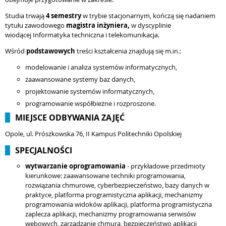
Studia trwają
4 semestry
w trybie stacjonarnym, kończą się nadaniem
tytułu zawodowego
magistra inżyniera,
w dyscyplinie
wiodącej Informatyka techniczna i telekomunikacja.
Wśród
podstawowych
treści kształcenia znajdują się m.in.:
modelowanie i analiza systemów informatycznych,
zaawansowane systemy baz danych,
projektowanie systemów informatycznych,
programowanie współbieżne i rozproszone.
MIEJSCE ODBYWANIA ZAJĘĆ
Opole, ul. Prószkowska 76, II Kampus Politechniki Opolskiej
SPECJALNOŚCI
wytwarzanie oprogramowania
- przykładowe przedmioty
kierunkowe: zaawansowane techniki programowania,
rozwiązania chmurowe, cyberbezpieczeństwo, bazy danych w
praktyce, platforma programistyczna aplikacji, mechanizmy
programowania widoków aplikacji, platforma programistyczna
zaplecza aplikacji, mechanizmy programowania serwisów
webowych, zarządzanie chmurą, bezpieczeństwo aplikacji