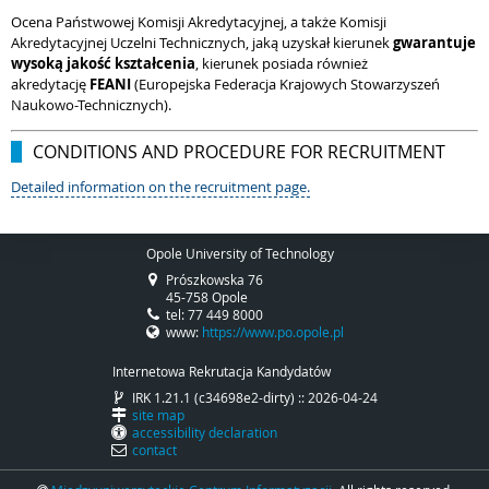
Ocena Państwowej Komisji Akredytacyjnej, a także Komisji
Akredytacyjnej Uczelni Technicznych, jaką uzyskał kierunek
gwarantuje
wysoką jakość kształcenia
, kierunek posiada również
akredytację
FEANI
(Europejska Federacja Krajowych Stowarzyszeń
Naukowo-Technicznych).
CONDITIONS AND PROCEDURE FOR RECRUITMENT
Detailed information on the recruitment page.
Opole University of Technology
Prószkowska 76
45-758 Opole
tel: 77 449 8000
www:
https://www.po.opole.pl
Internetowa Rekrutacja Kandydatów
IRK 1.21.1 (c34698e2-dirty) :: 2026-04-24
site map
accessibility declaration
contact