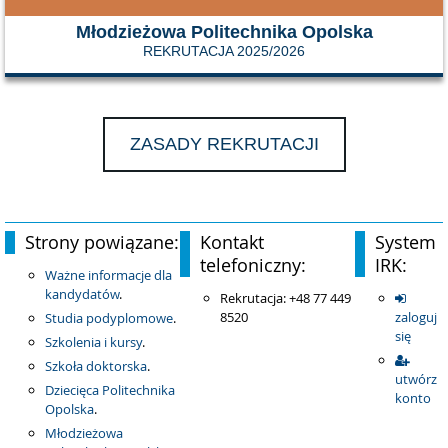
Młodzieżowa Politechnika Opolska
REKRUTACJA 2025/2026
ZASADY REKRUTACJI
Strony powiązane:
Kontakt
System
telefoniczny:
IRK:
Ważne informacje dla
kandydatów
.
Rekrutacja: +48 77 449
8520
zaloguj
Studia podyplomowe
.
się
Szkolenia i kursy
.
Szkoła doktorska
.
utwórz
Dziecięca Politechnika
konto
Opolska
.
Młodzieżowa