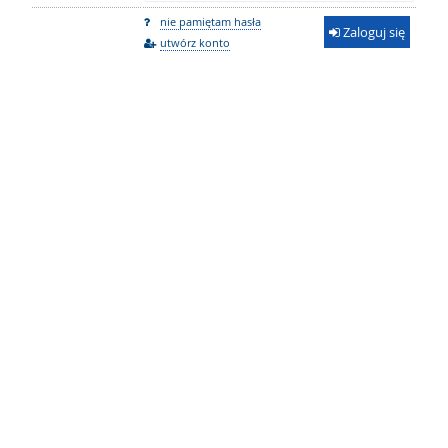
nie pamiętam hasła
Zaloguj się
utwórz konto