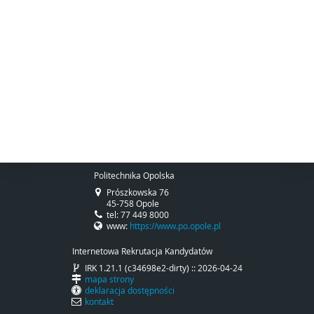
Politechnika Opolska
Prószkowska 76
45-758 Opole
tel: 77 449 8000
www:
https://www.po.opole.pl
Internetowa Rekrutacja Kandydatów
IRK 1.21.1 (c34698e2-dirty) :: 2026-04-24
mapa strony
deklaracja dostępności
kontakt