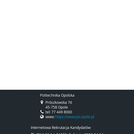
Politechnika Opolska
Prószkowska 76
45-758 Opole
tel: 77 449 8000
www:
https://www.po.opole.pl
Internetowa Rekrutacja Kandydatów