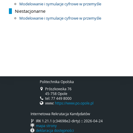
Modelowanie i symulacje cyfrowe w przemyśle
Niestacjonarne
Modelowanie i symulacje cyfrowe w przemyśle
Politechnika Opolska
Prószkowska 76
45-758 Opole
tel: 77 449 8000
www:
https://www.po.opole.pl
Internetowa Rekrutacja Kandydatów
IRK 1.21.1 (c34698e2-dirty) :: 2026-04-24
mapa strony
deklaracja dostępności