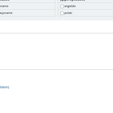
onarne
angielski
acjonarne
polski
lskim)