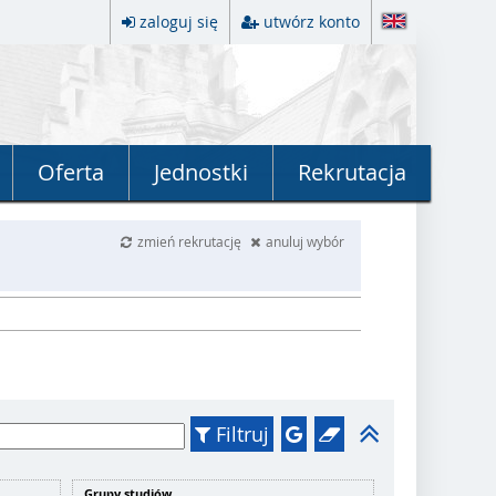
zaloguj się
utwórz konto
Oferta
Jednostki
Rekrutacja
zmień rekrutację
anuluj wybór
Filtruj
Grupy studiów