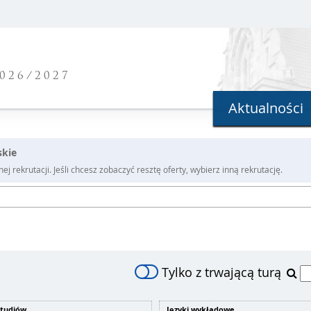
026/2027
Aktualności
skie
j rekrutacji. Jeśli chcesz zobaczyć resztę oferty, wybierz inną rekrutację.
Tylko z trwającą turą
studiów
Języki wykładowe