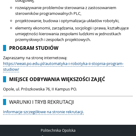
usługowej,
rozwiązywanie problemów sterowania z zastosowaniem
sterowników programowalnych PLC,
projektowanie, budowa i optymalizacja układów robotyki,
elementy ekonomii, zarządzania, socjologii i prawa, kształtujące
umiejętności kierowania zespołami ludzkimi w jednostkach
przemysłowych i zespołach projektowych.
PROGRAM STUDIÓW
Zapraszamy na stronę internetową:
https://weaii.po.edu.pl/automatyka-i-robotyka-ii-stopnia-program-
studiow/
MIEJSCE ODBYWANIA WIĘKSZOŚCI ZAJĘĆ
Opole, ul. Prószkowska 76, II Kampus PO.
WARUNKI I TRYB REKRUTACJI
Informacje szczegółowe na stronie rekrutacji.
Politechnika Opolska