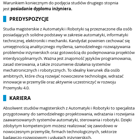
Warunkiem koniecznym do podjęcia studiów drugiego stopnia
jest
posiadanie dyplomu inżyniera.
PREDYSPOZYCJE
Studia magisterskie z Automatyki i Robotyki są przeznaczone dla osób
posiadających solidne podstawy w zakresie automatyki, informatyki
technicznej, elektroniki i mechaniki. Kandydat powinien cechować się
umiejętnością analitycznego myślenia, samodzielnego rozwiązywania
problemów inżynierskich oraz gotowością do podejmowania projektów
interdyscyplinarnych. Ważna jest znajomość języków programowania,
zasad sterowania, a także zrozumienie działania systemów
mechatronicznych i robotycznych. To idealny kierunek dla osób
ambitnych, które chcą rozwijać nowoczesne technologie, wdrażać
innowacje w przemyśle oraz aktywnie uczestniczyć w rozwoju
Przemysłu 4.0.
KARIERA
Absolwent studiów magisterskich z Automatyki i Robotyki to specjalista
przygotowany do samodzielnego projektowania, wdrażania i rozwijania
zaawansowanych systemów automatyki, sterowania i robotyki. Dzięki
zdobytym kompetencjom możesz realizować się zawodowo w
nowoczesnym przemyśle, firmach technologicznych, sektorze
badawczo-rozwojowym i usługach inżynierskich.