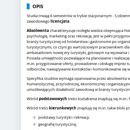
OPIS
Studia trwają 6 semestrów w trybie stacjonarnym - S (dzien
zawodowego
licencjata
.
Absolwenta
charakteryzuje rozległa wiedza obejmująca hist
psychologię, marketing oraz rekreację. Jest w pełni przy
branży turystycznej od hotelarstwa i gastronomii po organi
turystycznymi, co czyni go wartościowym pracownikiem dla k
ambasadorem nowej ery turystyki, gotowym na wyzwania i z
Posiada umiejętności pozwalające na planowanie i realizację p
m.in. przygotowanie oferty, prowadzenie i obsługę imprez t
odbiorców, nawiązywanie kontaktów i komunikowanie się w
Specyfika studiów wymaga opanowania przez absolwenta wi
humanistycznej, przyrodniczej, ekonomicznej i organizacyjn
umożliwiających działalność zawodową w branży turystycznej
Wśród
podstawowych
treści kształcenia znajdują się m.in.:
Wśród treści
kierunkowych
znajdują się m.in. takie bloki 
podstawy turystyki i rekreacji,
geografię turystyczną,