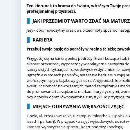
Ten kierunek to brama do świata, w którym Twoje pr
profesjonalnej przyszłości.
JAKI PRZEDMIOT WARTO ZDAĆ NA MATURZ
Język obcy nowożytny oraz dwa przedmioty spośród następując
KARIERA
Przekuj swoją pasję do podróży w realną ścieżkę zawodo
Przygotuj się na karierę pełną podróży! Brzmi kusząco i tak 
ekspert przyszłości, wyposażony w praktyczne narzędzia do
rzeczywistych sytuacjach zawodowych w dynamicznie rozwijaj
ugrzęźnie w stosach papierów, ani też nie będzie w swojej pr
wieńczącym spływ kajakowy gdzieś na Antypodach lub rozli
event. Znajomość nowoczesnych metod zarządzania i marke
do promowania i zarządzania markami turystycznymi, wpro
nowoczesny obraz równoważonej turystyki. To przygoda, za k
MIEJSCE ODBYWANIA WIĘKSZOŚCI ZAJĘĆ
Opole, ul. Prószkowska 76, II Kampus Politechniki Opolskiej 
lasach i parkach). W przypadku zajęć wyjazdowych, udział w
karnety, wypożyczenie sprzętu, koszt podróży i noclegu).