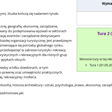
Wyma
nym). Studia kończą się nadaniem tytułu
orię, geografię, ekonomię, zarządzanie,
gotowany do podejmowania wyzwań w sektorach
Tura 2 
zację eventów i zarządzanie destynacjami
ażdej organizacji turystycznej. Jest prawdziwym
mieniające się potrzeby globalnego rynku.
rzedsięwzięć w zakresie turystyki i rekreacji,
urystycznych i rekreacyjnych dla różnych grup
Minione tury w tej rek
 językach obcych.
Tura 1 (01.05.2
edzy w kilku dziedzinach, w tym
o-prawnej oraz umiejętności praktycznych,
, rekreacyjnej i HoReCa.
 filozofia, historia architektury i sztuki, psychologia, prawo, ekonomia, zarząd
przedmiotowe jak: