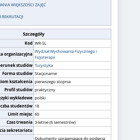
ANIA WIĘKSZOŚCI ZAJĘĆ
B REKRUTACJI
Szczegóły
Kod
WR-SL
Wydział Wychowania Fizycznego i
ka organizacyjna
Fizjoterapii
ierunek studiów
Turystyka
Forma studiów
Stacjonarne
ziom kształcenia
pierwszego stopnia
Profil studiów
praktyczny
ęzyki wykładowe
polski
iczba studentów
18
Limit miejsc
60
Czas trwania
3-letnie (6 semestrów)
cia sekretariatu
Dokumenty uprawniające do podjęcia