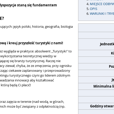
MIEJSCE ODBYW
edyspozycje staną się fundamentem
OPIS
WARUNKI I TRY
E?
ych: język polski, historia, geografia, biologia
wą i kreuj przyszłość turystyki z nami!
Jednost
też wygląda w praktyce: absolwent ,,Turystyki" to
K
 wykorzystania teoretycznej wiedzy w
ącej się branży turystycznej. Raczej nie
acy ziewał, chyba, że ze zmęczenia, przy ognisku
Po
czając ciekawie zaplanowany i przeprowadzony
tingu turystycznego czyni go liderem zdolnym
J
wadzania innowacji aby kształtować
tórą będą Ci płacić!
Minimalna l
oraz zajęcia w terenie (nad wodą, w górach,
Godziny otwar
 nich może być związany z odpłatnością (np.