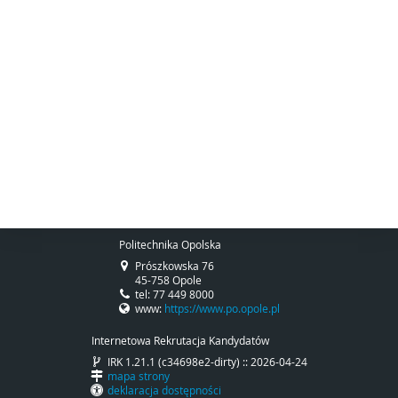
Politechnika Opolska
Prószkowska 76
45-758 Opole
tel: 77 449 8000
www:
https://www.po.opole.pl
Internetowa Rekrutacja Kandydatów
IRK 1.21.1 (c34698e2-dirty) :: 2026-04-24
mapa strony
deklaracja dostępności